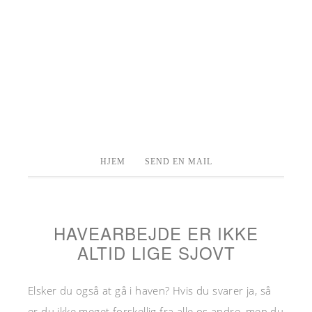
HJEM
SEND EN MAIL
HAVEARBEJDE ER IKKE
ALTID LIGE SJOVT
Elsker du også at gå i haven? Hvis du svarer ja, så
er du ikke meget forskellig fra alle os andre, men du